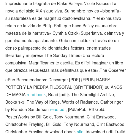
impresionante biografía de Blake Bailey».Nicole Krauss«La
novela del siglo XIX sigue viva. Su nombre hoy es «biografía»;
su naturaleza es de magnitud dostoievskiana. Y el exhaustivo
relato de la vida de Philip Roth que hace Bailey es una obra
maestra de la narrativa».Cynthia Ozick«Superlativa, definitiva y
genuinamente apasionante. Guía con lucidez a través de un
denso palimpsesto de identidades ficticias, enemistades
literarias y mujeres».The Sunday Times«Una lectura
compulsiva. Magníficamente escrita. Es difícil imaginar un libro
que ofrezca respuestas más definitivas que este».The Observer
ePub Recomendados: Descargar [PDF] {EPUB} HARRY
POTTER Y LA PIEDRA FILOSOFAL (GRYFFINDOR) 20 AÑOS
DE MAGIA
read book
, Read [pdf]> The Stormlight Archive,
Books 1-3: The Way of Kings, Words of Radiance, Oathbringer
by Brandon Sanderson
read pdf
, [Pdf/ePub] Bill Gold:
PosterWorks by Bill Gold, Tony Nourmand, Clint Eastwood,
Christopher Frayling, Bill Gold, Tony Nourmand, Clint Eastwood,
Christopher Frayling download ebook
site
, [download pdf] Traité